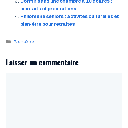
Dormir dans une chambre à 10 degrés :
bienfaits et précautions
Philomène seniors : activités culturelles et
bien-être pour retraités
Catégories
Bien-être
Laisser un commentaire
Commentaire