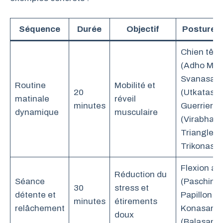
Séquence
Durée
Objectif
Postures 
Chien tête
(Adho Mu
Svanasana
Routine
Mobilité et
20
(Utkatasan
matinale
réveil
minutes
Guerrier I
dynamique
musculaire
(Virabhadr
Triangle (U
Trikonasa
Flexion av
Réduction du
Séance
(Paschimo
30
stress et
détente et
Papillon (
minutes
étirements
relâchement
Konasana)
doux
(Balasana